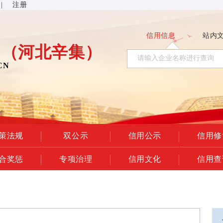
|
注册
信用信息
站内
（河北辛集）
CN
策法规
双公示
信用公示
信用修
合奖惩
专项治理
信用文化
信用查