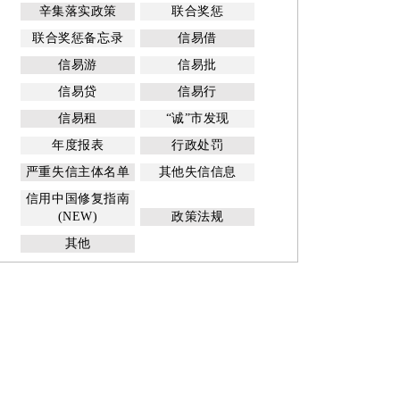
辛集落实政策
联合奖惩
联合奖惩备忘录
信易借
信易游
信易批
信易贷
信易行
信易租
“诚”市发现
年度报表
行政处罚
严重失信主体名单
其他失信信息
信用中国修复指南
(NEW)
政策法规
其他