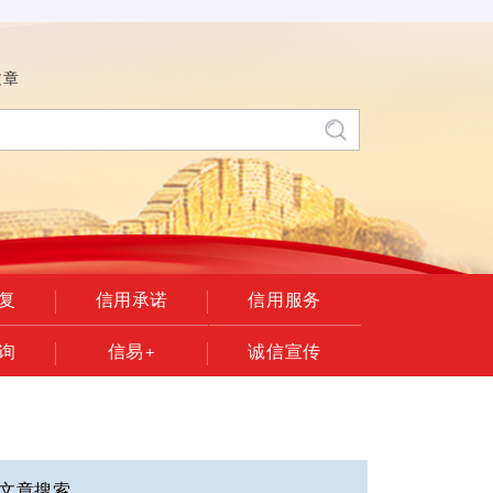
文章
复
信用承诺
信用服务
询
信易+
诚信宣传
文章搜索