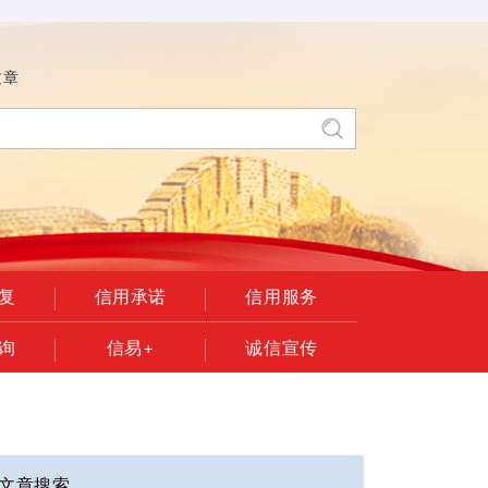
文章
复
信用承诺
信用服务
询
信易+
诚信宣传
文章搜索