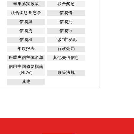
辛集落实政策
联合奖惩
联合奖惩备忘录
信易借
信易游
信易批
信易贷
信易行
信易租
“诚”市发现
年度报表
行政处罚
严重失信主体名单
其他失信信息
信用中国修复指南
(NEW)
政策法规
其他