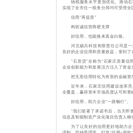
纳税服务水平更加优化。推动石家
实现了全市任一税务分局均可受理全
信用“再提质”
构筑诚信营商硬支撑
好信用，也能换来真金白银。
河北砺兵科技有限责任公司是一家
良好的企业信用和质量效益，拿到了1
“石质贷”全称为“石家庄质量信用
企业创新能力和发展活力注入了资金
把无形信用转化为有形的金融资产，
近年来，石家庄信用建设改革亮点
全覆盖，赢得资本市场高度认可和青
好信用，助力企业“一路畅行”。
“我们签署了承诺书后，当天即拿
信息及智能制造产业化项目负责人柳
为了让良好的信用更好地助力企业
诺制、容缺受理等，打造“信用+审